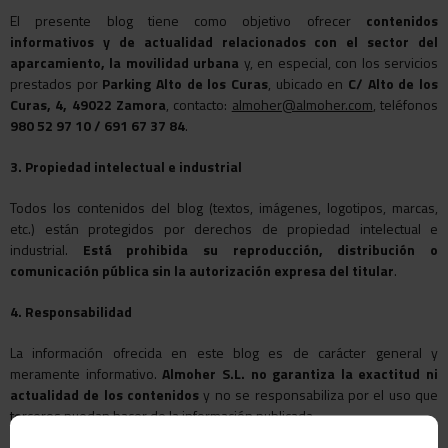
El presente blog tiene como objetivo ofrecer
contenidos
informativos y de actualidad relacionados con el sector del
aparcamiento, la movilidad urbana
y, en especial, con los servicios
prestados por
Parking Alto de los Curas
, ubicado en
C/ Alto de los
Curas, 4, 49022 Zamora
, contacto:
almoher@almoher.com
, teléfonos
980 52 97 10 / 691 67 37 84
.
3. Propiedad intelectual e industrial
Todos los contenidos del blog (textos, imágenes, logotipos, marcas,
etc.) están protegidos por derechos de propiedad intelectual e
industrial.
Está prohibida su reproducción, distribución o
comunicación pública sin la autorización expresa del titular
.
4. Responsabilidad
La información ofrecida en este blog es de carácter general y
meramente informativo.
Almoher S.L. no garantiza la exactitud ni
actualidad de los contenidos
y no se responsabiliza por el uso que
terceros puedan hacer de la información publicada.