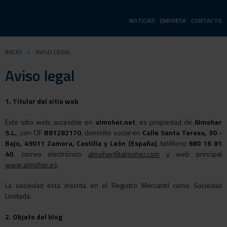
NOTICIAS
EMPRESA
CONTACTO
INICIO
>
AVISO LEGAL
Aviso legal
1. Titular del sitio web
Este sitio web, accesible en
almoher.net
, es propiedad de
Almoher
S.L.
, con CIF
B81282170
, domicilio social en
Calle Santa Teresa, 30 -
Bajo, 49011 Zamora, Castilla y León (España)
, teléfono
980 16 81
40
, correo electrónico
almoher@almoher.com
y web principal
www.almoher.es
.
La sociedad está inscrita en el Registro Mercantil como Sociedad
Limitada.
2. Objeto del blog